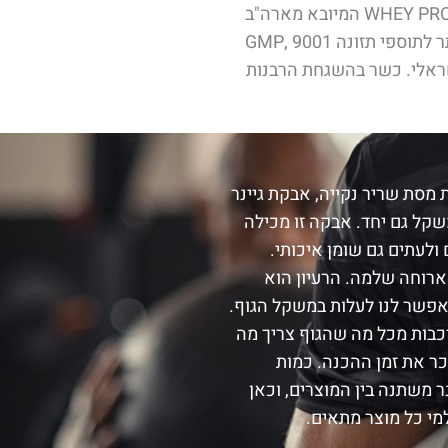
מיוצרת במפעל בעל התקנים המחמירים ביותר לתוספי תזונה 9001 GMP,
ת הישראלי. כשר בהשגחת הרבנות
מסת שריר נקייה, אבקת גיינר
קל גם יחד. אבקה זו מכילה
ולעתים גם שומן איכותי.
ארוחה שלמה. הרעיון הוא
תאפשר לנו לעלות במשקל הגוף.
רכבות מכל מה שהגוף צריך מה
כר את זמן ההכנה. כמות
 משתנה בין המוצרים, וכאן
מי כל מוצר מתאים.