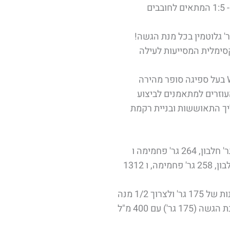
יחס חלבון-פחמימה אופטימלי של כ - 1:5 המתאים לחובבים
סימלית המסייעות לעילה
מעניק שילוב ייחודי של חלבון WHEY בעל ספיגה סופר מהירה
עוזרים למתאמנים לביצוע
יך התאוששות ובניית רקמת
במנת הגשה (350 גר'): טעם גלידת וניל: 55 גר' חלבון, 264 גר' פחמימה ו
1305 קלוריות טעם שוקולד פאדג': 57 גר' חלבון, 258 גר' פחמימה, ו 1312
*מומלץ לחלק 1 מנת הגשה (350 גר') ל 2 מנות של 175 גר' ולצרוך 1/2 מנה
פעמיים ביום בין הארוחות. יש לערבב 1/2 מנת הגשה (175 גר') עם 400 מ"ל