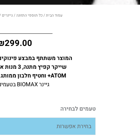
עמוד הבית
/
כל תוספי התזונה
/
גיינרים
/ מ
₪
299.00
המוצר משתתף במבצע פינוקים –
שייקר קפיץ מת
ATOM+ וחטיף חלבון ממותג משתנה במתנה!
גיינר BIOMAX בטעמים לבחירה
כמות
טעמים לבחירה
של
מארז
GROW