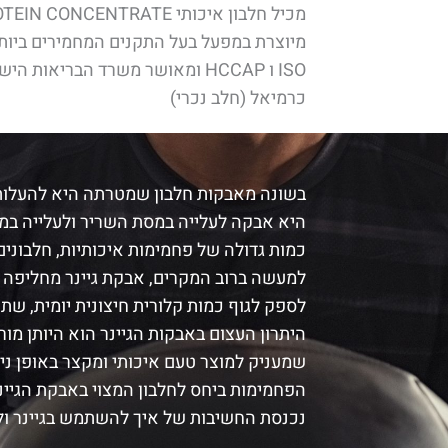
מכיל חלבון איכותי WHEY PROTEIN CONCENTRATE המיובא מארה"ב
זמן אספקת משלוח בקבוע: בין 2- 7 ימי עסקים בשל
ISO ו HCCAP ומאושר משרד הבריאו
המלחמה עלולים להיות עיכובים
כרמיאל (חלב נכרי)
נעים מאוד, אנחנו נוטרישופ -
בשונה מאבקות חלבון שמטרתה היא להעלות 
המקום הכי טוב לקנות תוספי
היא אבקה לעלייה במסת השריר ולעלייה במש
תזונה בו!
כמות גדולה של פחמימות איכותיות, חלבונים 
למעשה ברוב המקרים, אבקת גיינר מחליפה 
כדאי לדעת:
לספק לגוף כמות קלורית חיצונית יומית, ש
מתנה בכל קניה ומשלוח חינם בקניה מעל 399 שקלים באתר
היתרון העצום באבקות הגיינר הוא היותן מו
שמעניק למוצר טעם איכותי ומקצר באופן ני
מגניב, הבנתי
הפחמימות ביחס לחלבון המצוי באבקת הגיינר
נכנסת החשיבות של איך להשתמש בגיינר ול