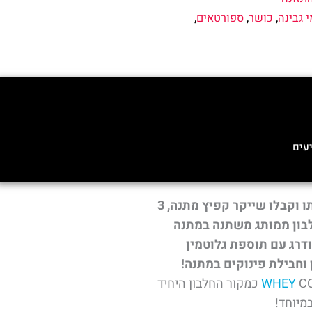
י גבינה
,
כושר
,
ספורטאים
,
עים
המארז משתתף במבצע פינוקים - קנו אותו וקבלו שייקר קפיץ מתנה, 3
לבון ATOM+ וחטיף חלבון ממותג משתנה במתנה
ינר חדש ומשודרג עם תוספת גלוטמין
WHEY
CONCENTRATE כמקור החלבון היחיד
במיוחד!