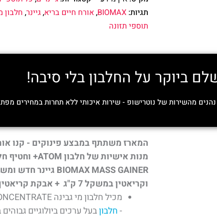
תגיות:
BIOMAX
,
אורח חיים בריא
,
גיינר
,
חלבון מ
תוספי תזונה
ם ביוקר על החלבון בלי סיבה!
הנים מהשירות של נוטרישופ - שירות איכותי ללא תחרות במחירים מפתי
מנות אישיות של ח
BIOMAX MASS GAINER גי
וקריאטין במשקל 7 ק"ג + אבקת קריאטין וחבילת פינוקים במתנה!
מכיל חלבון מי גבינה
-
חלבון
בעל ערכים ביולוגיים גבוהים 