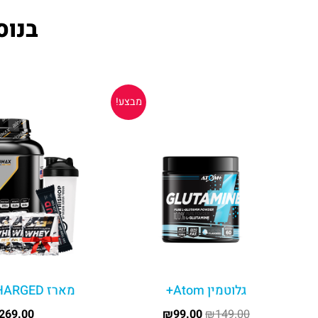
בנוס
המחיר
המחיר
מבצע!
המקורי
הנוכחי
היה:
הוא:
₪99.00.
₪149.00.
גלוטמין Atom+
מארז SUPERCHARGED
269.00
₪
99.00
₪
149.00