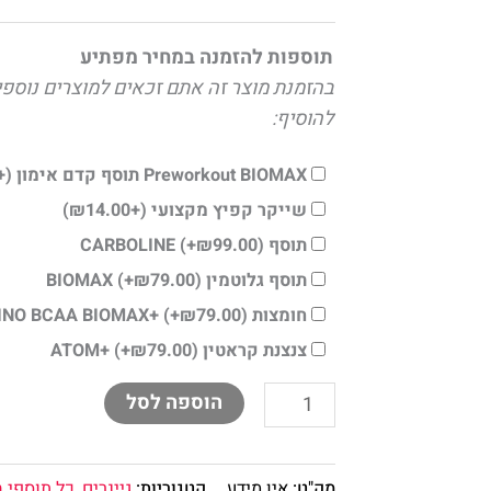
BEAST
תוספות להזמנה במחיר מפתיע
בהזמנת מוצר זה אתם זכאים למוצרים נוספי
להוסיף:
Preworkout BIOMAX תוסף קדם אימון
(+
שייקר קפיץ מקצועי
(+
14.00
₪
)
תוסף CARBOLINE
)
99.00
₪
(+
תוסף גלוטמין BIOMAX
)
79.00
₪
(+
חומצות AMINO BCAA BIOMAX+
)
79.00
₪
(+
צנצנת קראטין ATOM+
)
79.00
₪
(+
הוספה לסל
מק"ט:
אין מידע
קטגוריות:
גיינרים
,
כל תוספי ה