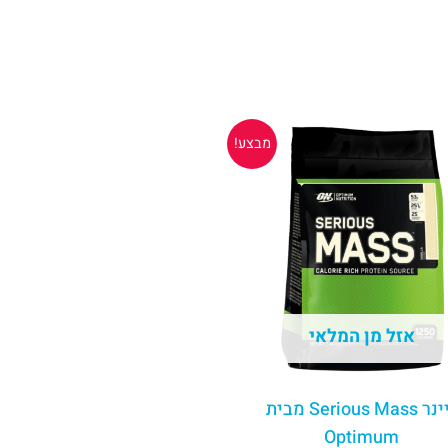
המחיר
המחיר
מבצע!
המקורי
הנוכחי
היה:
הוא:
₪229.00.
₪289.00.
אזל מן המלאי
גיינר Serious Mass מבית
Optimum