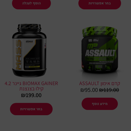
בחר אפשרויות
הוסף לעגלה
המחיר
המחיר
למוצר
המקורי
הנוכחי
זה
היה:
הוא:
יש
₪95.00.
₪119.00.
מספר
סוגים.
ניתן
לבחור
את
קדם אימון ASSAULT
BIOMAX GAINER גיינר 4.2
האפשרו
קילו בצנצנת
₪
95.00
₪
119.00
בעמוד
₪
199.00
המוצר
מידע נוסף
בחר אפשרויות
למוצר
למוצר