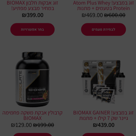
זוג במבצע! Atom Plus Whey
זוג אבקות חלבון BIOMAX
האפשרו
Protein בטעמים + מתנות
במחיר מבצע מפתיע!
בעמוד
₪
399.00
₪
469.00
₪
600.00
המוצר
לבחירת טעמים
בחר אפשרויות
המחיר
המחיר
למוצר
המקורי
הנוכחי
זה
היה:
הוא:
יש
29.00.
₪199.00.
מספר
סוגים.
ניתן
לבחור
את
זוג במבצע! BIOMAX GAINER
קרבולין אבקת משקה פחמימה
האפשרויות
גיינר שק 7 קילו + מתנות
BIOMAX
בעמוד
₪
129.00
₪
199.00
₪
439.00
המוצר