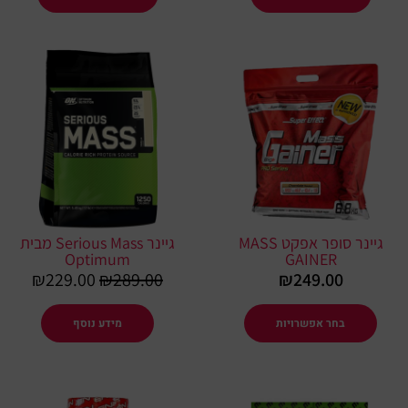
המחיר
המחיר
למוצר
המקורי
הנוכחי
זה
היה:
הוא:
יש
29.00.
₪289.00.
מספר
סוגים.
ניתן
לבחור
את
גיינר סופר אפקט MASS
גיינר Serious Mass מבית
האפשרויות
Optimum
GAINER
בעמוד
₪
229.00
₪
289.00
₪
249.00
המוצר
בחר אפשרויות
מידע נוסף
למוצר
למוצר