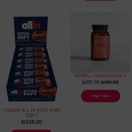
המחיר
המחיר
למוצר
המקורי
הנוכחי
זה
היה:
הוא:
יש
₪89.00.
₪99.00.
מספר
סוגים.
ניתן
לבחור
את
ל-ארגינין כמוסות NORELL
האפשרו
₪
89.00
₪
99.00
בעמוד
המוצר
הוסף לעגלה
חטיפי חלבון ALL IN אקסטרה
SOFT
₪
169.00