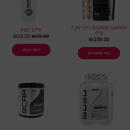
ניתן
לבחור
את
BIOMAX GAINER גיינר שק 7
האפשרויות
שייקר קפיץ
קילו
₪
19.00
₪
39.00
בעמוד
₪
239.00
המוצר
הוסף לעגלה
בחר אפשרויות
למוצר
למוצר
זה
זה
יש
יש
מספר
מספר
סוגים.
סוגים.
ניתן
ניתן
לבחור
לבחור
את
את