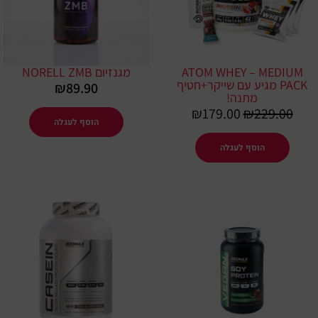
ATOM WHEY – MEDIUM
מגנזיום NORELL ZMB
PACK מגיע עם שייקר+חטיף
₪
89.90
מתנה!
₪
179.00
₪
229.00
הוסף לעגלה
הוסף לעגלה
למוצר
למוצר
זה
זה
יש
יש
מספר
מספר
סוגים.
סוגים.
ניתן
ניתן
לבחור
לבחור