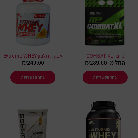
זה
זה
יש
יש
מספר
מספר
סוגים.
סוגים.
ניתן
ניתן
לבחור
לבחור
את
את
גיינר COMBAT XL
אבקת חלבון Extreme WHEY
האפשרויות
האפשרו
החל מ-
289.00
₪
249.00
₪
בעמוד
בעמוד
המוצר
המוצר
בחר אפשרויות
בחר אפשרויות
למוצר
למוצר
זה
זה
יש
יש
מספר
מספר
סוגים.
סוגים.