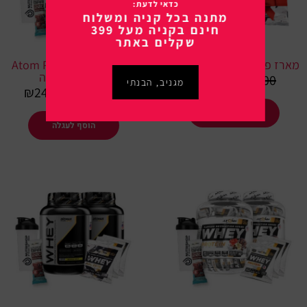
כדאי לדעת:
מתנה בכל קניה ומשלוח
חינם בקניה מעל 399
שקלים באתר
מארז פינוקים – 3 מנות בונוס
Atom Plus Whey Protein
טעמים לבחירה
₪
20.00
₪
30.00
מגניב, הבנתי
₪
249.00
₪
299.00
הוסף לעגלה
הוסף לעגלה
המחיר
המחיר
למוצר
המקורי
הנוכחי
זה
היה:
הוא:
יש
₪469.00.
₪600.00.
מספר
סוגים.
ניתן
לבחור
את