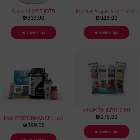
את
את
Biomax Vegan Soy Protei
חלבון קזאין (Casein)
האפשרויות
האפשרו
₪
319.00
₪
119.00
בעמוד
בעמוד
המוצר
המוצר
בחר אפשרויות
בחר אפשרויות
למוצר
למוצר
זה
זה
יש
יש
מספר
מספר
סוגים.
סוגים.
ניתן
ניתן
לבחור
לבחור
חטיפי חלבון של ATOM
את
את
₪
179.00
מארז MAX PERFORMANCE
האפשרויות
האפשרו
₪
399.00
בעמוד
בעמוד
בחר אפשרויות
המוצר
המוצר