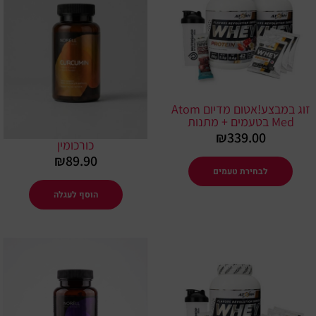
זוג במבצע!אטום מדיום Atom
Med בטעמים + מתנות
₪
339.00
כורכומין
₪
89.90
לבחירת טעמים
הוסף לעגלה
המחיר
המחיר
המקורי
הנוכחי
היה:
הוא:
₪179.00.
₪229.00.